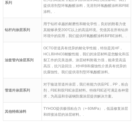
系列
提供溶剂型环氧酚醛涂料，无溶剂环氧酚醛涂料和FBE
涂料。
.
用于钻杆卓越的耐磨性和耐化学性，良好的附着力使
钻杆内涂层系列
其能够承受200℃以上的高温环境。凭借其在所有钻井
环境中的应用，我们提供环氧酚醛涂料和FBE涂料。
.
OCTG管道具有优异的耐化学性能，特别是其HF，
HCL和HNO3耐酸性能，我们的涂层材料是您酸化和压
油套管内涂层系列
裂工作的完美选择。涂层材料附着力强，能承受高温
高压，抗污染回注，对HRB和腐蚀性介质具有优异的
抗腐蚀性。我们提供溶剂型环氧酚醛涂料。
对于输送管道外涂层，我们有能力供应PE，PP，粘合
管道外涂层系列
剂，FBE和双FBE涂层材料。特殊FBE还可满足各种需
求，为高温和非碳钢防腐涂层提供解决方案。
TYHOO提供极强粘合力（> 60MPa），低温修复涂层
其他特殊涂料
和焊接涂层的涂层材料。
.