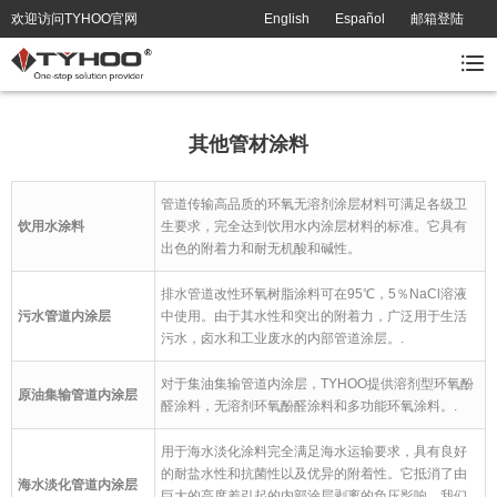
欢迎访问TYHOO官网
English
Español
邮箱登陆
其他管材涂料
管道传输高品质的环氧无溶剂涂层材料可满足各级卫
饮用水涂料
生要求，完全达到饮用水内涂层材料的标准。它具有
出色的附着力和耐无机酸和碱性。
排水管道改性环氧树脂涂料可在95℃，5％NaCl溶液
污水管道内涂层
中使用。由于其水性和突出的附着力，广泛用于生活
污水，卤水和工业废水的内部管道涂层。
.
对于集油集输管道内涂层，TYHOO提供溶剂型环氧酚
原油集输管道内涂层
醛涂料，无溶剂环氧酚醛涂料和多功能环氧涂料。
.
用于海水淡化涂料完全满足海水运输要求，具有良好
的耐盐水性和抗菌性以及优异的附着性。它抵消了由
海水淡化管道内涂层
巨大的高度差引起的内部涂层剥离的负压影响。我们