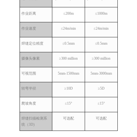
作业距离
≤200m
≤1000m
作业速度
≤24m/min
≤24m/min
焊缝定位精度
≤0.5mm
≤0.5mm
摄像头像素
≥300 million
≥300 million
可视范围
5mm-1500mm
5mm-3000mm
转弯半径
≥10D
≥5D
爬坡角度
≤15°
≤15°
焊缝扫描检测系
可选配
可选配
统（3D)