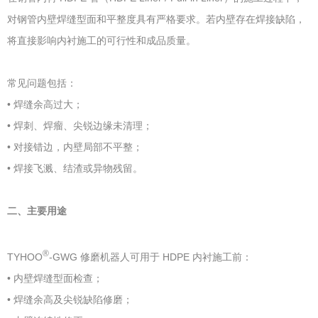
对钢管内壁焊缝型面和平整度具有严格要求。若内壁存在焊接缺陷，
将直接影响内衬施工的可行性和成品质量。
常见问题包括：
• 焊缝余高过大；
• 焊刺、焊瘤、尖锐边缘未清理；
• 对接错边，内壁局部不平整；
• 焊接飞溅、结渣或异物残留。
二、主要用途
®
TYHOO
-GWG 修磨机器人可用于 HDPE 内衬施工前：
• 内壁焊缝型面检查；
• 焊缝余高及尖锐缺陷修磨；